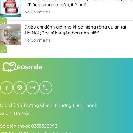
– Trắng sáng an toàn, ít ê buốt
No Comments
11
02
7 tiêu chí đánh giá nha khoa niềng răng uy tín tại
Hà Nội (Bác sĩ khuyên bạn nên biết)
No Comments
11
02
Địa chỉ: 93 Trường Chinh, Phương Liệt, Thanh
Xuân, Hà Nội
Số điện thoại: 0335322992