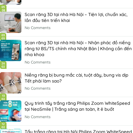
05
08
Scan răng 3D tại nhà Hà Nội – Tiện lợi, chuẩn xác,
lần đầu tiên triển khai
No Comments
03
03
Scan răng 3D tại nhà Hà Nội – Nhận phác đồ niềng
răng từ BS/TS chỉnh nha Nhật Bản | Không cần đến
nha khoa
No Comments
26
02
Niềng răng bị bung mắc cài, tuột dây, bung vis dịp
Tết phải làm sao?
No Comments
13
02
Quy trình tẩy trắng răng Philips Zoom WhiteSpeed
tại NeoSmile | Trắng sáng an toàn, ít ê buốt
No Comments
12
02
Tẩy trắng răng tại Hà Nội Philips Zoom WhiteSpeed