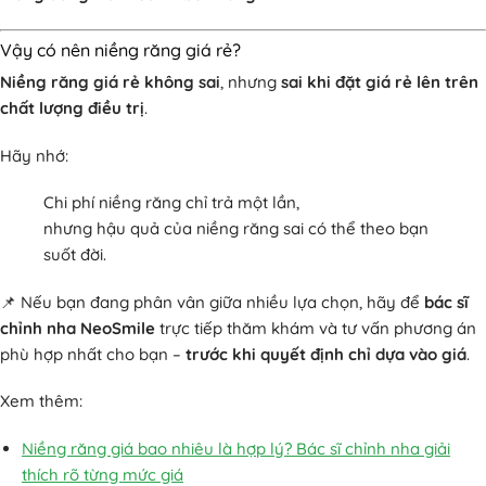
Vậy có nên niềng răng giá rẻ?
Niềng răng giá rẻ không sai
, nhưng
sai khi đặt giá rẻ lên trên
chất lượng điều trị
.
Hãy nhớ:
Chi phí niềng răng chỉ trả một lần,
nhưng hậu quả của niềng răng sai có thể theo bạn
suốt đời.
📌 Nếu bạn đang phân vân giữa nhiều lựa chọn, hãy để
bác sĩ
chỉnh nha NeoSmile
trực tiếp thăm khám và tư vấn phương án
phù hợp nhất cho bạn –
trước khi quyết định chỉ dựa vào giá
.
Xem thêm:
Niềng răng giá bao nhiêu là hợp lý? Bác sĩ chỉnh nha giải
thích rõ từng mức giá