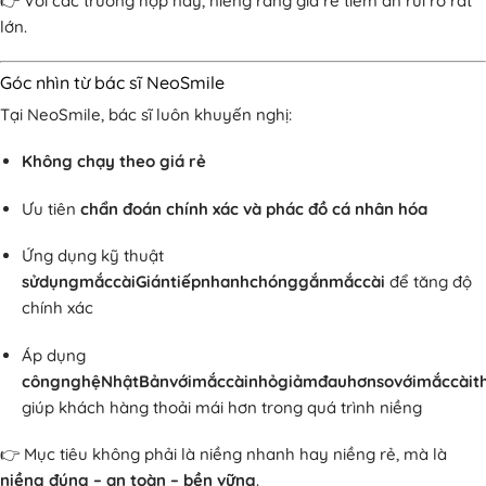
👉 Với các trường hợp này, niềng răng giá rẻ tiềm ẩn rủi ro rất
lớn.
Góc nhìn từ bác sĩ NeoSmile
Tại NeoSmile, bác sĩ luôn khuyến nghị:
Không chạy theo giá rẻ
Ưu tiên
chẩn đoán chính xác và phác đồ cá nhân hóa
Ứng dụng kỹ thuật
sửdụngmắccàiGiántiếpnhanhchónggắnmắccài
để tăng độ
chính xác
Áp dụng
côngnghệNhậtBảnvớimắccàinhỏgiảmđauhơnsovớimắccàit
giúp khách hàng thoải mái hơn trong quá trình niềng
👉 Mục tiêu không phải là niềng nhanh hay niềng rẻ, mà là
niềng đúng – an toàn – bền vững
.