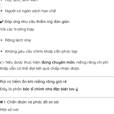
Người có ngân sách hạn chế
✔️ Đáp ứng nhu cầu thẩm mỹ đơn giản
Với các trường hợp:
Răng lệch nhẹ
Không yêu cầu chỉnh khớp cắn phức tạp
👉 Nếu được thực hiện
đúng chuyên môn
, niềng răng chi phí
thấp vẫn có thể đạt kết quả chấp nhận được.
Rủi ro tiềm ẩn khi niềng răng giá rẻ
Đây là phần
bác sĩ chỉnh nha đặc biệt lưu ý
.
❌ 1. Chẩn đoán và phác đồ sơ sài
Một số nơi: