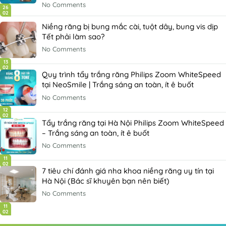
No Comments
26
02
Niềng răng bị bung mắc cài, tuột dây, bung vis dịp
Tết phải làm sao?
No Comments
13
02
Quy trình tẩy trắng răng Philips Zoom WhiteSpeed
tại NeoSmile | Trắng sáng an toàn, ít ê buốt
No Comments
12
02
Tẩy trắng răng tại Hà Nội Philips Zoom WhiteSpeed
– Trắng sáng an toàn, ít ê buốt
No Comments
11
02
7 tiêu chí đánh giá nha khoa niềng răng uy tín tại
Hà Nội (Bác sĩ khuyên bạn nên biết)
No Comments
11
02