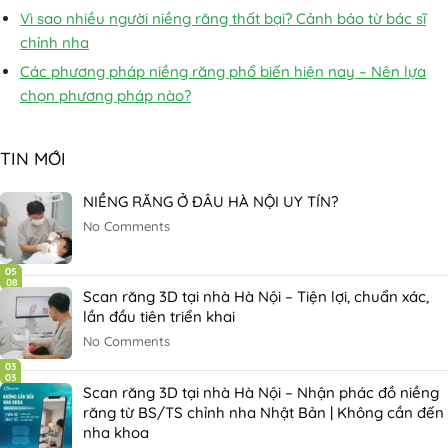
Vì sao nhiều người niềng răng thất bại? Cảnh báo từ bác sĩ
chỉnh nha
Các phương pháp niềng răng phổ biến hiện nay – Nên lựa
chọn phương pháp nào?
TIN MỚI
NIỀNG RĂNG Ở ĐÂU HÀ NỘI UY TÍN?
No Comments
05
08
Scan răng 3D tại nhà Hà Nội – Tiện lợi, chuẩn xác,
lần đầu tiên triển khai
No Comments
03
03
Scan răng 3D tại nhà Hà Nội – Nhận phác đồ niềng
răng từ BS/TS chỉnh nha Nhật Bản | Không cần đến
nha khoa