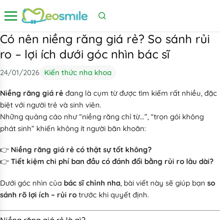
Mở menu
Có nên niềng răng giá rẻ? So sánh rủi
ro – lợi ích dưới góc nhìn bác sĩ
24/01/2026
Kiến thức nha khoa
Niềng răng giá rẻ
đang là cụm từ được tìm kiếm rất nhiều, đặc
biệt với người trẻ và sinh viên.
Những quảng cáo như
“niềng răng chỉ từ…”
,
“trọn gói không
phát sinh”
khiến không ít người băn khoăn:
👉
Niềng răng giá rẻ có thật sự tốt không?
👉
Tiết kiệm chi phí ban đầu có đánh đổi bằng rủi ro lâu dài?
Dưới góc nhìn của
bác sĩ chỉnh nha
, bài viết này sẽ giúp bạn
so
sánh rõ lợi ích – rủi ro
trước khi quyết định.
Niềng răng giá rẻ là gì?