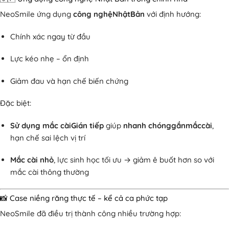
NeoSmile ứng dụng
công nghệNhậtBản
với định hướng:
Chính xác ngay từ đầu
Lực kéo nhẹ – ổn định
Giảm đau và hạn chế biến chứng
Đặc biệt:
Sử dụng mắc càiGián tiếp
giúp
nhanh chónggắnmắccài
,
hạn chế sai lệch vị trí
Mắc cài nhỏ
, lực sinh học tối ưu → giảm ê buốt hơn so với
mắc cài thông thường
📸 Case niềng răng thực tế – kể cả ca phức tạp
NeoSmile đã điều trị thành công nhiều trường hợp: