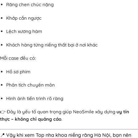
Răng chen chúc nặng
Khớp cắn ngược
Lệch xương hàm
Khách hàng từng niềng thất bại ở nơi khác
Mỗi case đều có:
Hồ sơ phim
Phân tích chuyên môn
Hình ảnh tiến trình rõ ràng
👉 Đây là yếu tố quan trọng giúp NeoSmile xây dựng
uy tín
thực – không chỉ quảng cáo
.
📍 Vậy khi xem Top nha khoa niềng răng Hà Nội, bạn nên