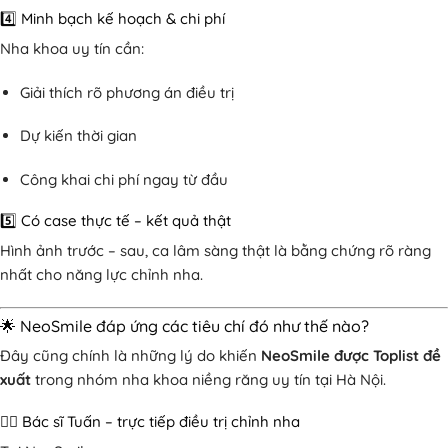
4️⃣ Minh bạch kế hoạch & chi phí
Nha khoa uy tín cần:
Giải thích rõ phương án điều trị
Dự kiến thời gian
Công khai chi phí ngay từ đầu
5️⃣ Có case thực tế – kết quả thật
Hình ảnh trước – sau, ca lâm sàng thật là bằng chứng rõ ràng
nhất cho năng lực chỉnh nha.
🌟 NeoSmile đáp ứng các tiêu chí đó như thế nào?
Đây cũng chính là những lý do khiến
NeoSmile được Toplist đề
xuất
trong nhóm nha khoa niềng răng uy tín tại Hà Nội.
👨‍⚕️ Bác sĩ Tuấn – trực tiếp điều trị chỉnh nha