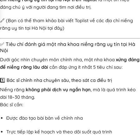
đáng chú ý với người đang tìm nơi điều trị.
🔗
(Bạn có thể tham khảo bài viết Toplist về các địa chỉ niềng
răng uy tín tại Hà Nội tại đây)
✅ Tiêu chí đánh giá một nha khoa niềng răng uy tín tại Hà
Nội
Dưới góc nhìn chuyên môn chỉnh nha, một nha khoa
xứng đáng
để niềng răng lâu dài
cần đáp ứng ít nhất 5 tiêu chí sau:
1️⃣ Bác sĩ chỉnh nha chuyên sâu, theo sát ca điều trị
Niềng răng
không phải dịch vụ ngắn hạn
, mà là quá trình kéo
dài 18–30 tháng.
Bác sĩ cần:
Được đào tạo bài bản về chỉnh nha
Trực tiếp lập kế hoạch và theo dõi suốt quá trình