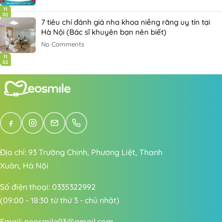
11
02
7 tiêu chí đánh giá nha khoa niềng răng uy tín tại
Hà Nội (Bác sĩ khuyên bạn nên biết)
No Comments
11
02
Địa chỉ: 93 Trường Chinh, Phương Liệt, Thanh
Xuân, Hà Nội
Số điện thoại: 0335322992
(09:00 - 18:30 từ thứ 3 - chủ nhật)
Email:
neosmile93@gmail.com