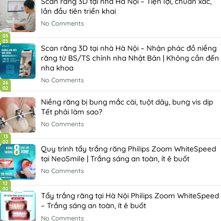
Scan răng 3D tại nhà Hà Nội – Tiện lợi, chuẩn xác,
lần đầu tiên triển khai
No Comments
03
03
Scan răng 3D tại nhà Hà Nội – Nhận phác đồ niềng
răng từ BS/TS chỉnh nha Nhật Bản | Không cần đến
nha khoa
No Comments
26
02
Niềng răng bị bung mắc cài, tuột dây, bung vis dịp
Tết phải làm sao?
No Comments
13
02
Quy trình tẩy trắng răng Philips Zoom WhiteSpeed
tại NeoSmile | Trắng sáng an toàn, ít ê buốt
No Comments
12
02
Tẩy trắng răng tại Hà Nội Philips Zoom WhiteSpeed
– Trắng sáng an toàn, ít ê buốt
No Comments